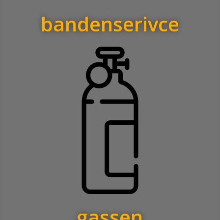
bandenserivce
gassen